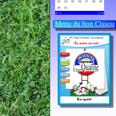
23
24
25
26
27
28
29
30
31
<<
<
>
>>
Menu du bon Cissou