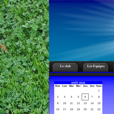
Le club
Les Equipes
AOÛT 2026
Dim
Lun
Mar
Mer
Jeu
Ven
Sam
1
2
3
4
5
6
7
8
9
10
11
12
13
14
15
16
17
18
19
20
21
22