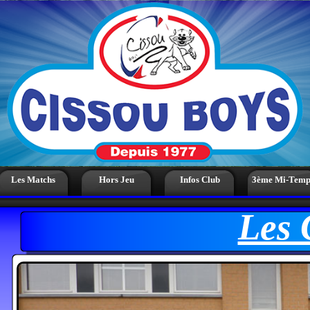
Les Matchs
Hors Jeu
Infos Club
3ème Mi-Temp
Les Cu