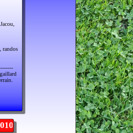
 Jacou,
, randos
--------
gaillard
rrain.
10