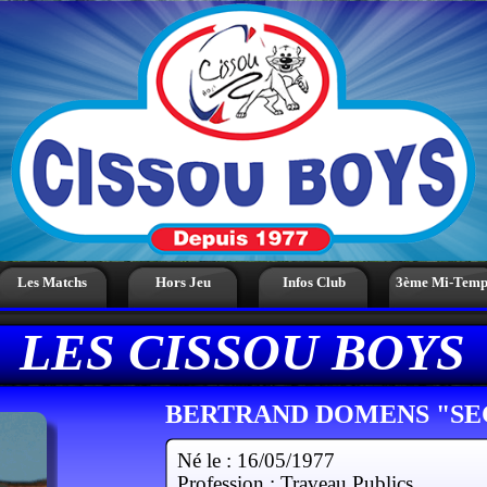
Les Matchs
Hors Jeu
Infos Club
3ème Mi-Temp
LES CISSOU BOYS
BERTRAND DOMENS "SE
Né le : 16/05/1977
Profession : Traveau Publics