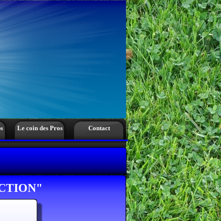
s
Le coin des Pros
Contact
CTION"