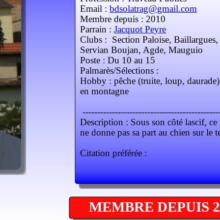
Email :
bdsolatrag@gmail.com
Membre depuis : 2010
Parrain :
Jacquot Peyre
Clubs : Section Paloise, Baillargues,
Servian Boujan, Agde, Mauguio
Poste : Du 10 au 15
Palmarès/Sélections :
Hobby : pêche (truite, loup, daurade)
en montagne
----------------------------------------------
Description : Sous son côté lascif, ce 
ne donne pas sa part au chien sur le te
Citation préférée :
MEMBRE DEPUIS 20