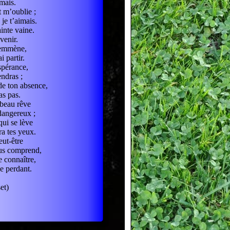
amais.
t m’oublie ;
je t’aimais.
inte vaine.
avenir.
’emmène,
i partir.
spérance,
endras ;
de ton absence,
as pas.
 beau rêve
 dangereux ;
qui se lève
a tes yeux.
eut-être
ous comprend,
e connaître,
le perdant.
et)