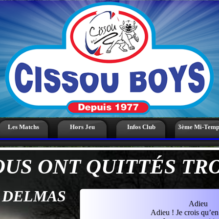
Les Matchs
Hors Jeu
Infos Club
3ème Mi-Temp
OUS ONT QUITTÉS TR
 DELMAS
Adieu
Adieu ! Je crois qu’en 