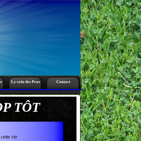
s
Le coin des Pros
Contact
OP TÔT
cette vie