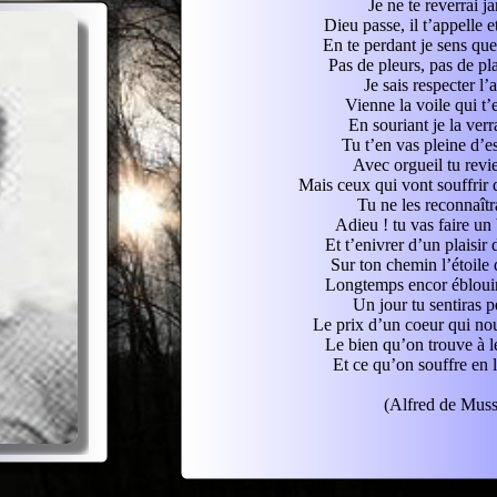
Je ne te reverrai j
Dieu passe, il t’appelle e
En te perdant je sens que 
Pas de pleurs, pas de pla
Je sais respecter l’
Vienne la voile qui t
En souriant je la verra
Tu t’en vas pleine d’e
Avec orgueil tu revi
Mais ceux qui vont souffrir 
Tu ne les reconnaîtr
Adieu ! tu vas faire un
Et t’enivrer d’un plaisir
Sur ton chemin l’étoile 
Longtemps encor éblouir
Un jour tu sentiras p
Le prix d’un coeur qui n
Le bien qu’on trouve à l
Et ce qu’on souffre en 
(Alfred de Muss