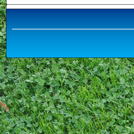
15.
Est 
raisi
Ou s
Après
se c
Ce g
rue 
de qu
Au vu
Le v
four
débu
Sa v
géné
dans
Juli
aplan
tarde
Et b